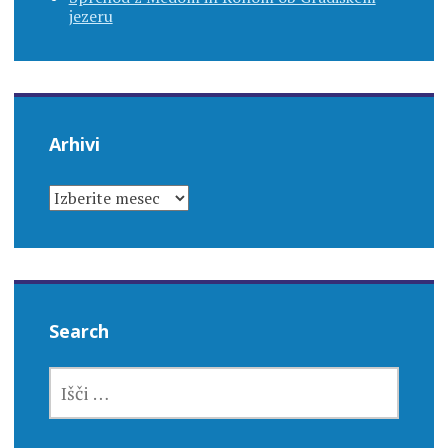
jezeru
Arhivi
ARHIVI
Search
IŠČI: