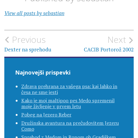
View all posts by sebastian
Navigacija
Previous
Next
prispevka
Dexter na sprehodu
CACIB Portorož 2002
Najnovejši prispevki
Zdrava prehrana za vašega psa: kaj lahko in
česa ne sme jesti
Kako je moj maltipoo pes Medo spremenil
moje življenje v prvem letu
Pobeg na Jezero Reber
Družinska avantura na prečudovitem Jezeru
Como
Sprehod z Medom in Ronom ob Gradiškem