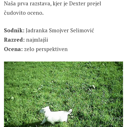
Naša prva razstava, kjer je Dexter prejel
čudovito oceno.
Sodnik:
Jadranka Smojver Selimović
Razred:
najmlajši
Ocena:
zelo perspektiven