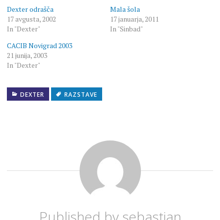
Dexter odrašča
Mala šola
17 avgusta, 2002
17 januarja, 2011
In "Dexter"
In "Sinbad"
CACIB Novigrad 2003
21 junija, 2003
In "Dexter"
DEXTER
RAZSTAVE
Published by
sebastian