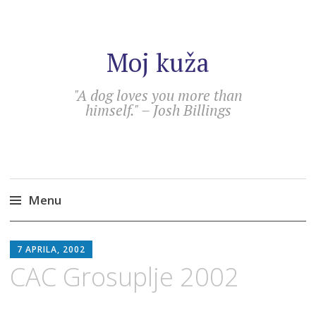
Moj kuža
"A dog loves you more than
himself." – Josh Billings
Menu
Skip
SEBASTIAN
to
7 APRILA, 2002
content
CAC Grosuplje 2002