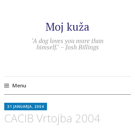
Moj kuža
"A dog loves you more than
himself." – Josh Billings
Menu
Skip
SEBASTIAN
to
31 JANUARJA, 2004
content
CACIB Vrtojba 2004