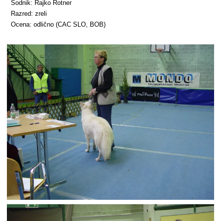
Sodnik: Rajko Rotner
Razred: zreli
Ocena: odlično (CAC SLO, BOB)