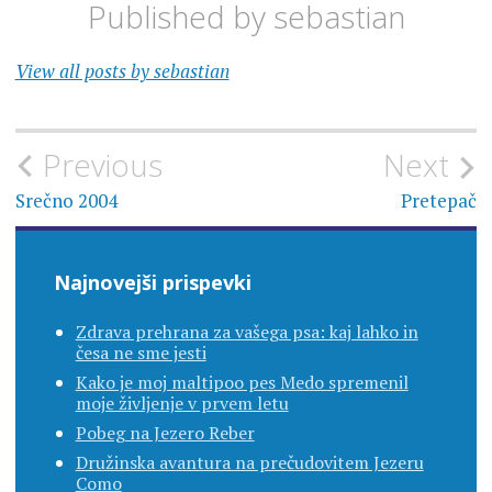
Published by
sebastian
View all posts by sebastian
Navigacija
Previous
Next
prispevka
Srečno 2004
Pretepač
Najnovejši prispevki
Zdrava prehrana za vašega psa: kaj lahko in
česa ne sme jesti
Kako je moj maltipoo pes Medo spremenil
moje življenje v prvem letu
Pobeg na Jezero Reber
Družinska avantura na prečudovitem Jezeru
Como