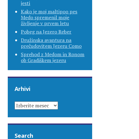
jesti
Kako je moj maltipoo pes
Medo spremenil moje
življenje v prvem letu
Pobeg na Jezero Reber
Družinska avantura na
prečudovitem Jezeru Como
Sprehod z Medom in Ronom
ob Gradiškem jezeru
Arhivi
ARHIVI
Search