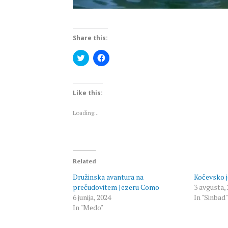
Share this:
Click
Click
to
to
share
share
on
on
Twitter
Facebook
(Opens
(Opens
Like this:
in
in
new
new
window)
window)
Loading...
Related
Družinska avantura na
Kočevsko 
prečudovitem Jezeru Como
3 avgusta,
6 junija, 2024
In "Sinbad"
In "Medo"