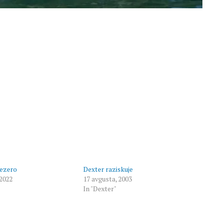
jezero
Dexter raziskuje
 2022
17 avgusta, 2003
In "Dexter"