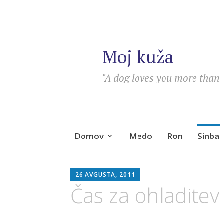
Moj kuža
"A dog loves you more than 
Skip
Domov
Medo
Ron
Sinba
to
content
SEBASTIAN
26 AVGUSTA, 2011
Čas za ohladitev