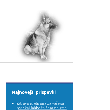
Najnovejši prispevki
Zdrava prehrana za vašega
psa: kaj lahko in česa ne sme