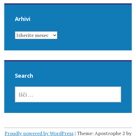
Arhivi
ARHIVI
Search
IŠČI:
Proudly powered by WordPress
|
Theme: Apostrophe 2 by