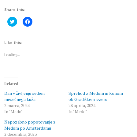
Share this:
Click
Click
to
to
share
share
on
on
Twitter
Facebook
(Opens
(Opens
Like this:
in
in
new
new
window)
window)
Loading...
Related
Dan v življenju sedem
Sprehod z Medom in Ronom
mesečnega kuža
ob Gradiškem jezeru
2 marca, 2024
28 aprila, 2024
In "Medo"
In "Medo"
Nepozabno popotovanje z
Medom po Amsterdamu
2 decembra, 2023