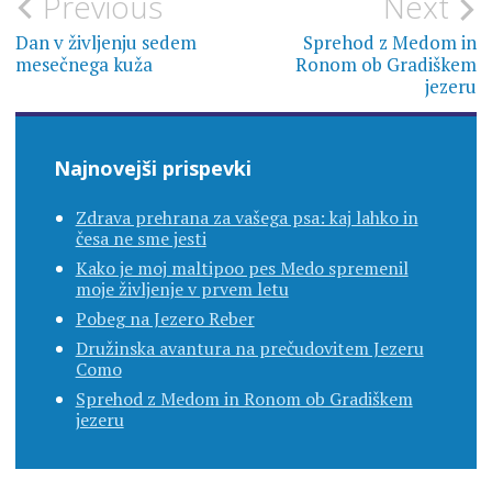
Navigacija
Previous
Next
prispevka
Dan v življenju sedem
Sprehod z Medom in
mesečnega kuža
Ronom ob Gradiškem
jezeru
Najnovejši prispevki
Zdrava prehrana za vašega psa: kaj lahko in
česa ne sme jesti
Kako je moj maltipoo pes Medo spremenil
moje življenje v prvem letu
Pobeg na Jezero Reber
Družinska avantura na prečudovitem Jezeru
Como
Sprehod z Medom in Ronom ob Gradiškem
jezeru