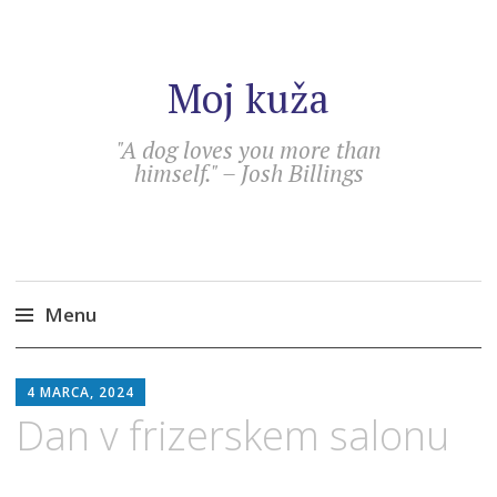
Moj kuža
"A dog loves you more than
himself." – Josh Billings
Menu
Skip
SEBASTIAN
to
4 MARCA, 2024
content
Dan v frizerskem salonu