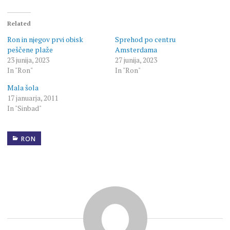
Related
Ron in njegov prvi obisk
Sprehod po centru
peščene plaže
Amsterdama
23 junija, 2023
27 junija, 2023
In "Ron"
In "Ron"
Mala šola
17 januarja, 2011
In "Sinbad"
RON