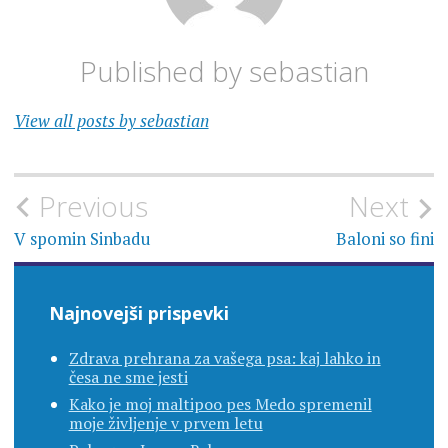
Published by
sebastian
View all posts by sebastian
Navigacija
Previous
Next
prispevka
V spomin Sinbadu
Baloni so fini
Najnovejši prispevki
Zdrava prehrana za vašega psa: kaj lahko in
česa ne sme jesti
Kako je moj maltipoo pes Medo spremenil
moje življenje v prvem letu