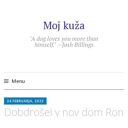
Moj kuža
"A dog loves you more than
himself." – Josh Billings
Menu
Skip
SEBASTIAN
to
24 FEBRUARJA, 2023
content
Dobdrošel v nov dom Ron