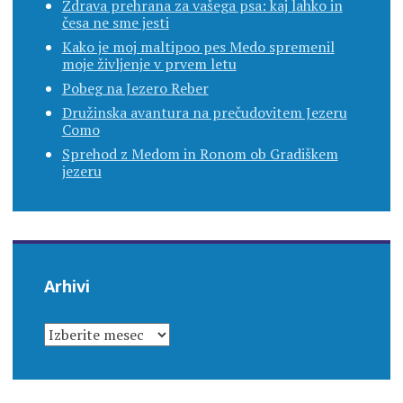
Zdrava prehrana za vašega psa: kaj lahko in
česa ne sme jesti
Kako je moj maltipoo pes Medo spremenil
moje življenje v prvem letu
Pobeg na Jezero Reber
Družinska avantura na prečudovitem Jezeru
Como
Sprehod z Medom in Ronom ob Gradiškem
jezeru
Arhivi
ARHIVI