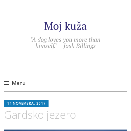
Moj kuža
"A dog loves you more than
himself." – Josh Billings
Menu
Skip
SEBASTIAN
to
14 NOVEMBRA, 2017
content
Gardsko jezero