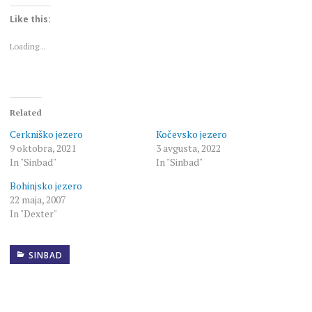
Twitter
Facebook
(Opens
(Opens
Like this:
in
in
new
new
window)
window)
Loading...
Related
Cerkniško jezero
Kočevsko jezero
9 oktobra, 2021
3 avgusta, 2022
In "Sinbad"
In "Sinbad"
Bohinjsko jezero
22 maja, 2007
In "Dexter"
SINBAD