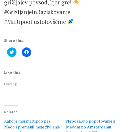
grižljajev povsod, kjer gre!
#GrizljanjeInRaziskovanje
#MaltipooPustolovščine
Share this:
Click
Click
to
to
share
share
on
on
Twitter
Facebook
(Opens
(Opens
Like this:
in
in
new
new
window)
window)
Loading...
Related
Kako je moj maltipoo pes
Nepozabno popotovanje z
Medo spremenil moje življenje
Medom po Amsterdamu