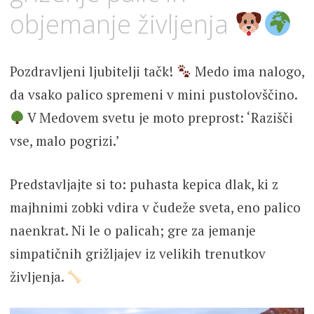
objemanje življenja
Pozdravljeni ljubitelji tačk!
Medo ima nalogo,
da vsako palico spremeni v mini pustolovščino.
V Medovem svetu je moto preprost: ‘Razišči
vse, malo pogrizi.’
Predstavljajte si to: puhasta kepica dlak, ki z
majhnimi zobki vdira v čudeže sveta, eno palico
naenkrat. Ni le o palicah; gre za jemanje
simpatičnih grižljajev iz velikih trenutkov
življenja.