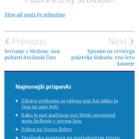
View all posts by sebastian
Navigacija
Previous
Next
prispevka
Srečanje z Medom: moj
Spomin na zvestega
puhasti družinski član
prijatelja Sinbada: eno leto
kasneje
Najnovejši prispevki
Zdrava prehrana za vašega psa: kaj lahko in
česa ne sme jesti
Kako je moj maltipoo pes Medo spremenil
moje življenje v prvem letu
Pobeg na Jezero Reber
Družinska avantura na prečudovitem Jezeru