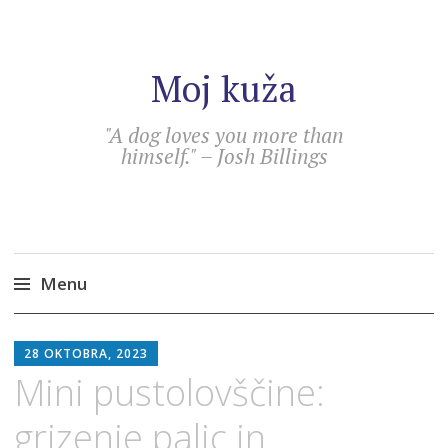
Moj kuža
"A dog loves you more than
himself." – Josh Billings
Menu
Skip
SEBASTIAN
to
28 OKTOBRA, 2023
content
Mini pustolovščine:
grizenje palic in