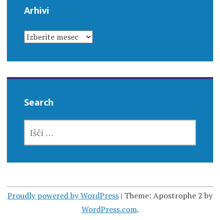
Arhivi
ARHIVI
Search
IŠČI:
Proudly powered by WordPress
|
Theme: Apostrophe 2 by
WordPress.com
.