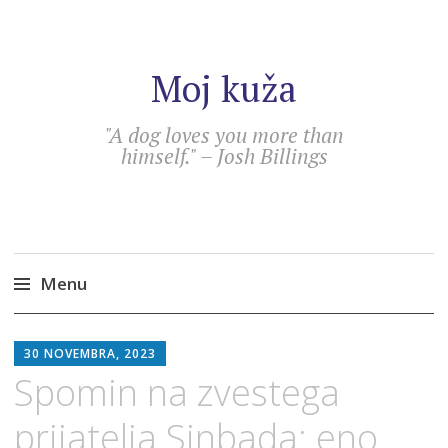
Moj kuža
"A dog loves you more than
himself." – Josh Billings
Menu
Skip
SEBASTIAN
to
30 NOVEMBRA, 2023
content
Spomin na zvestega
prijatelja Sinbada: eno