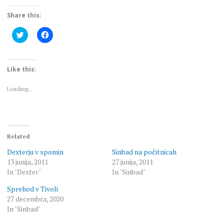
Share this:
Click
Click
to
to
share
share
on
on
Twitter
Facebook
(Opens
(Opens
Like this:
in
in
new
new
window)
window)
Loading...
Related
Dexterju v spomin
Sinbad na počitnicah
13 junija, 2011
27 junija, 2011
In "Dexter"
In "Sinbad"
Sprehod v Tivoli
27 decembra, 2020
In "Sinbad"