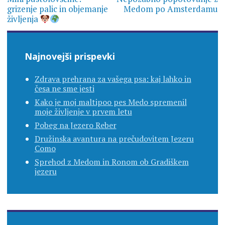
prispevka
grizenje palic in objemanje
Medom po Amsterdamu
življenja
Najnovejši prispevki
Zdrava prehrana za vašega psa: kaj lahko in
česa ne sme jesti
Kako je moj maltipoo pes Medo spremenil
moje življenje v prvem letu
Pobeg na Jezero Reber
Družinska avantura na prečudovitem Jezeru
Como
Sprehod z Medom in Ronom ob Gradiškem
jezeru