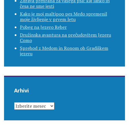
Zdrava prehrana za vašega psa: kaj lahko in
česa ne sme jesti
Kako je moj maltipoo pes Medo spremenil
moje življenje v prvem letu
Pobeg na Jezero Reber
Družinska avantura na prečudovitem Jezeru
Como
Sprehod z Medom in Ronom ob Gradiškem
jezeru
Arhivi
ARHIVI