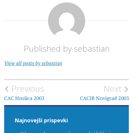
Published by
sebastian
View all posts by sebastian
Navigacija
Previous
Next
prispevka
CAC Hrušica 2003
CACIB Novigrad 2003
Najnovejši prispevki