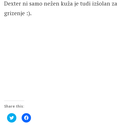
Dexter ni samo nežen kuža je tudi izšolan za
grizenje :).
Share this:
Click
Click
to
to
share
share
on
on