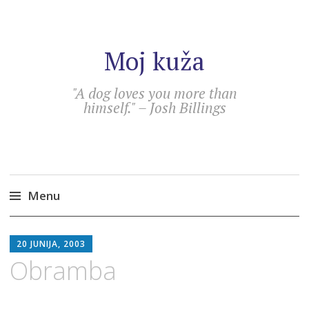
Moj kuža
"A dog loves you more than
himself." – Josh Billings
Menu
Skip
SEBASTIAN
to
20 JUNIJA, 2003
content
Obramba