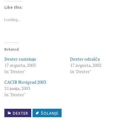
Twitter
Facebook
(Opens
(Opens
Like this:
in
in
new
new
window)
window)
Loading...
Related
Dexter raziskuje
Dexter odrašča
17 avgusta, 2003
17 avgusta, 2002
In "Dexter"
In "Dexter"
CACIB Novigrad 2003
21 junija, 2003
In "Dexter"
DEXTER
ŠOLANJE