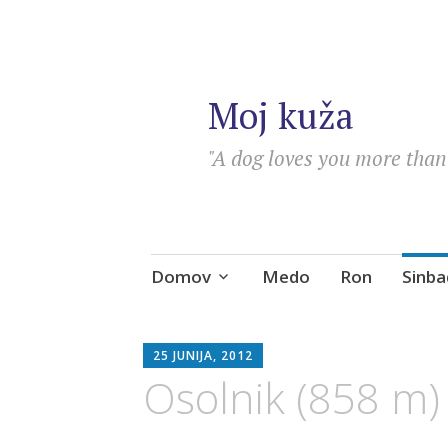
Moj kuža
"A dog loves you more than 
Skip
Domov
Medo
Ron
Sinba
to
content
SEBASTIAN
25 JUNIJA, 2012
Osolnik (858 m)