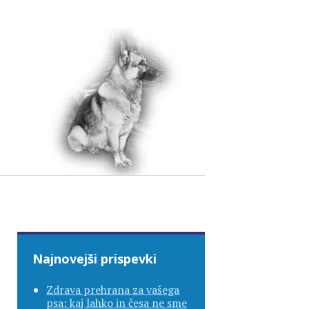
Najnovejši prispevki
Zdrava prehrana za vašega
psa: kaj lahko in česa ne sme