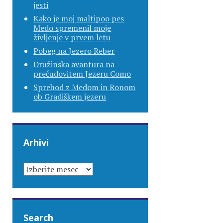
jesti
Kako je moj maltipoo pes
Medo spremenil moje
življenje v prvem letu
Pobeg na Jezero Reber
Družinska avantura na
prečudovitem Jezeru Como
Sprehod z Medom in Ronom
ob Gradiškem jezeru
Arhivi
ARHIVI
Search