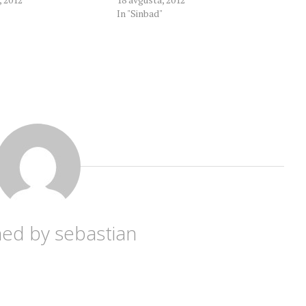
In "Sinbad"
hed by
sebastian