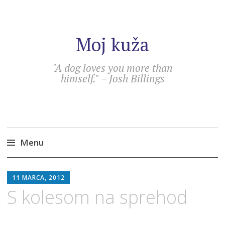
Moj kuža
"A dog loves you more than
himself." – Josh Billings
Menu
Skip
SEBASTIAN
to
11 MARCA, 2012
content
S kolesom na sprehod