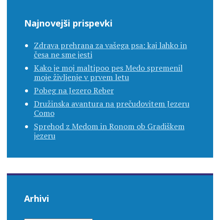
Najnovejši prispevki
Zdrava prehrana za vašega psa: kaj lahko in
česa ne sme jesti
Kako je moj maltipoo pes Medo spremenil
moje življenje v prvem letu
Pobeg na Jezero Reber
Družinska avantura na prečudovitem Jezeru
Como
Sprehod z Medom in Ronom ob Gradiškem
jezeru
Arhivi