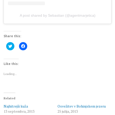
A post shared by Sebastian (@agentmarjetica)
Share this:
Click
Click
to
to
share
share
on
on
Twitter
Facebook
(Opens
(Opens
Like this:
in
in
new
new
window)
window)
Loading...
Related
Najhitrejši kuža
Osvežitev v Bohinjskem jezeru
13 septembra, 2013
25 julija, 2013