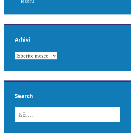
jezeru
Arhivi
ARHIVI
Search
IŠČI: