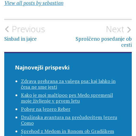
View all posts by sebastian
Navigacija
Previous
Next
prispevka
Sinbad in jajce
Sproščeno posedanje ob
cesti
Najnovejši prispevki
Zdrava prehrana za vašega psa: kaj lahko in
česa ne sme jesti
Kako je moj maltipoo pes Medo spremenil
moje življenje v prvem letu
Pobeg na Jezero Reber
Družinska avantura na prečudovitem Jezeru
Como
Sprehod z Medom in Ronom ob Gradiškem