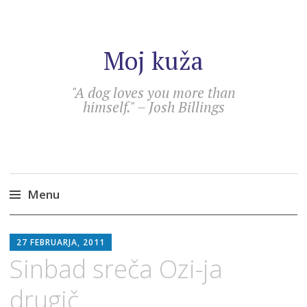
Moj kuža
"A dog loves you more than
himself." – Josh Billings
Menu
Skip
SEBASTIAN
to
27 FEBRUARJA, 2011
content
Sinbad sreča Ozi-ja
drugič