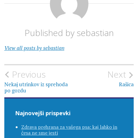
Published by
sebastian
View all posts by sebastian
Navigacija
Previous
Next
prispevka
Nekaj utrinkov iz sprehoda
Rašica
po gozdu
Najnovejši prispevki
Zdrava prehrana za vašega psa: kaj lahko in
česa ne sme jesti