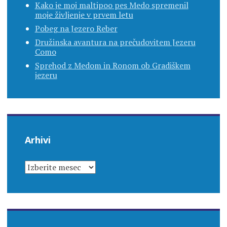
Kako je moj maltipoo pes Medo spremenil
moje življenje v prvem letu
Pobeg na Jezero Reber
Družinska avantura na prečudovitem Jezeru
Como
Sprehod z Medom in Ronom ob Gradiškem
jezeru
Arhivi
ARHIVI