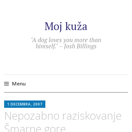
Moj kuža
"A dog loves you more than
himself." – Josh Billings
Menu
Skip
SEBASTIAN
to
1 DECEMBRA, 2007
content
Nepozabno raziskovanje
Šmarne gore