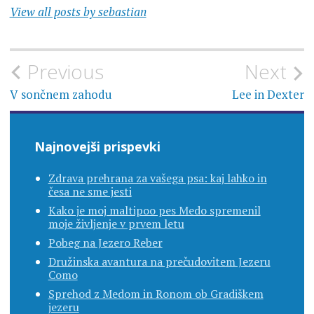
View all posts by sebastian
Navigacija
Previous
Next
prispevka
V sončnem zahodu
Lee in Dexter
Najnovejši prispevki
Zdrava prehrana za vašega psa: kaj lahko in
česa ne sme jesti
Kako je moj maltipoo pes Medo spremenil
moje življenje v prvem letu
Pobeg na Jezero Reber
Družinska avantura na prečudovitem Jezeru
Como
Sprehod z Medom in Ronom ob Gradiškem
jezeru