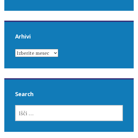
Arhivi
ARHIVI
Search
IŠČI: