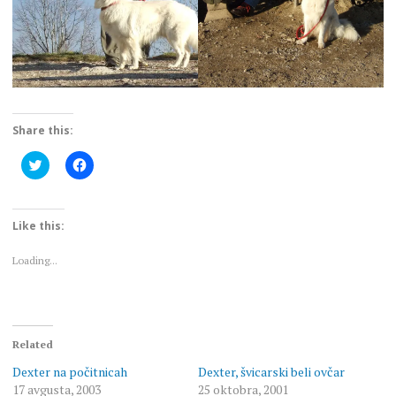
Share this:
Click
Click
to
to
share
share
on
on
Twitter
Facebook
(Opens
(Opens
Like this:
in
in
new
new
window)
window)
Loading...
Related
Dexter na počitnicah
Dexter, švicarski beli ovčar
17 avgusta, 2003
25 oktobra, 2001