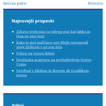
prispevka
hočem palco
Porezen
Najnovejši prispevki
Zdrava prehrana za vašega psa: kaj lahko in
česa ne sme jesti
Kako je moj maltipoo pes Medo spremenil
moje življenje v prvem letu
Pobeg na Jezero Reber
Družinska avantura na prečudovitem Jezeru
Como
Sprehod z Medom in Ronom ob Gradiškem
jezeru
Arhivi