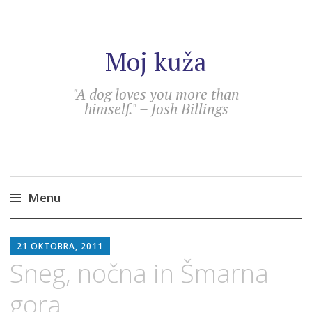
Moj kuža
"A dog loves you more than
himself." – Josh Billings
Menu
Skip
SEBASTIAN
to
21 OKTOBRA, 2011
content
Sneg, nočna in Šmarna
gora