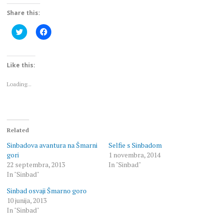
Share this:
Click
Click
to
to
share
share
on
on
Twitter
Facebook
(Opens
(Opens
Like this:
in
in
new
new
window)
window)
Loading...
Related
Sinbadova avantura na Šmarni
Selfie s Sinbadom
gori
1 novembra, 2014
22 septembra, 2013
In "Sinbad"
In "Sinbad"
Sinbad osvaji Šmarno goro
10 junija, 2013
In "Sinbad"