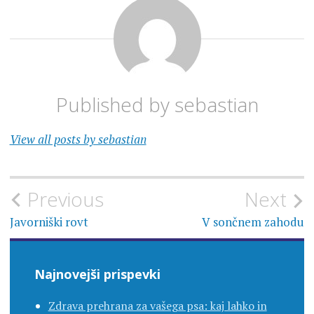
Published by
sebastian
View all posts by sebastian
Navigacija
Previous
Next
prispevka
Javorniški rovt
V sončnem zahodu
Najnovejši prispevki
Zdrava prehrana za vašega psa: kaj lahko in