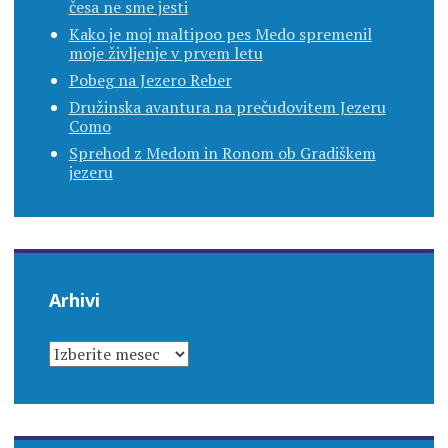
česa ne sme jesti
Kako je moj maltipoo pes Medo spremenil
moje življenje v prvem letu
Pobeg na Jezero Reber
Družinska avantura na prečudovitem Jezeru
Como
Sprehod z Medom in Ronom ob Gradiškem
jezeru
Arhivi
ARHIVI