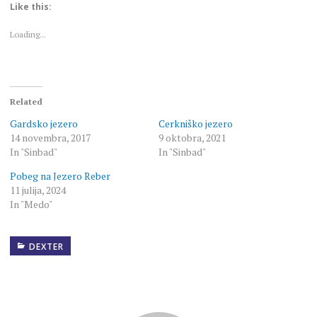
(Opens
(Opens
Like this:
in
in
new
new
window)
window)
Loading...
Related
Gardsko jezero
Cerkniško jezero
14 novembra, 2017
9 oktobra, 2021
In "Sinbad"
In "Sinbad"
Pobeg na Jezero Reber
11 julija, 2024
In "Medo"
DEXTER