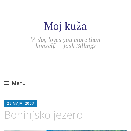
Moj kuža
"A dog loves you more than
himself." – Josh Billings
Menu
Skip
SEBASTIAN
to
22 MAJA, 2007
content
Bohinjsko jezero