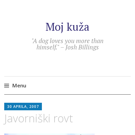
Moj kuža
"A dog loves you more than
himself." – Josh Billings
Menu
Skip
SEBASTIAN
to
30 APRILA, 2007
content
Javorniški rovt