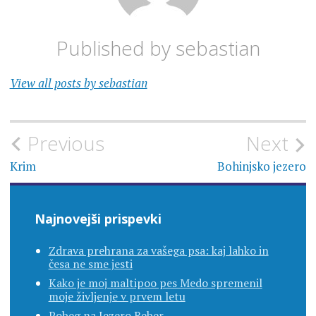
Published by
sebastian
View all posts by sebastian
Navigacija
Previous
Next
prispevka
Krim
Bohinjsko jezero
Najnovejši prispevki
Zdrava prehrana za vašega psa: kaj lahko in
česa ne sme jesti
Kako je moj maltipoo pes Medo spremenil
moje življenje v prvem letu
Pobeg na Jezero Reber