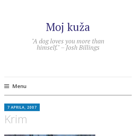
Moj kuža
"A dog loves you more than
himself." – Josh Billings
Menu
Skip
SEBASTIAN
to
7 APRILA, 2007
content
Krim