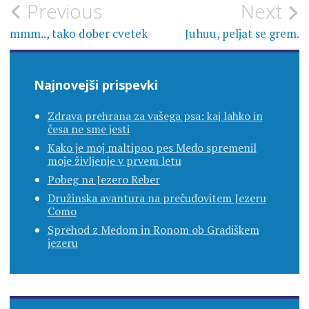
Navigacija
Previous
Next
prispevka
mmm.., tako dober cvetek
Juhuu, peljat se grem.
Najnovejši prispevki
Zdrava prehrana za vašega psa: kaj lahko in
česa ne sme jesti
Kako je moj maltipoo pes Medo spremenil
moje življenje v prvem letu
Pobeg na Jezero Reber
Družinska avantura na prečudovitem Jezeru
Como
Sprehod z Medom in Ronom ob Gradiškem
jezeru