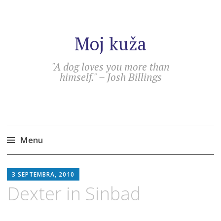
Moj kuža
"A dog loves you more than
himself." – Josh Billings
Menu
Skip
SEBASTIAN
to
3 SEPTEMBRA, 2010
content
Dexter in Sinbad