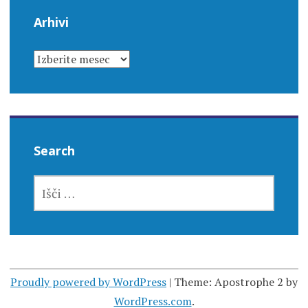
Arhivi
ARHIVI
Search
IŠČI:
Proudly powered by WordPress
|
Theme: Apostrophe 2 by
WordPress.com
.