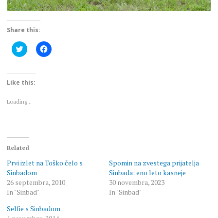
Share this:
Click
Click
to
to
share
share
on
on
Twitter
Facebook
(Opens
(Opens
Like this:
in
in
new
new
window)
window)
Loading...
Related
Prvi izlet na Toško čelo s
Spomin na zvestega prijatelja
Sinbadom
Sinbada: eno leto kasneje
26 septembra, 2010
30 novembra, 2023
In "Sinbad"
In "Sinbad"
Selfie s Sinbadom