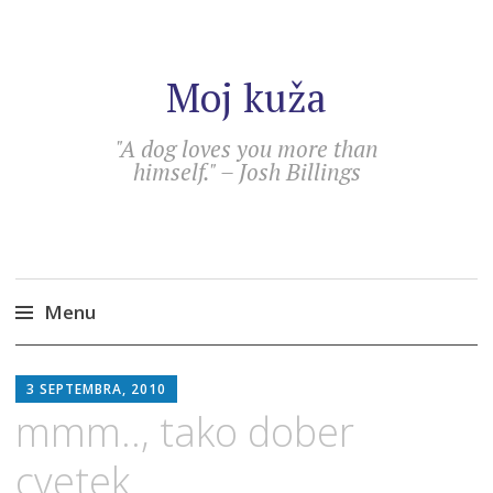
Moj kuža
"A dog loves you more than
himself." – Josh Billings
Menu
Skip
SEBASTIAN
to
3 SEPTEMBRA, 2010
content
mmm.., tako dober
cvetek