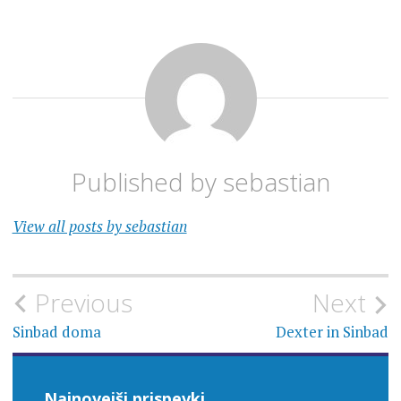
Published by
sebastian
View all posts by sebastian
Navigacija
Previous
Next
prispevka
Sinbad doma
Dexter in Sinbad
Najnovejši prispevki