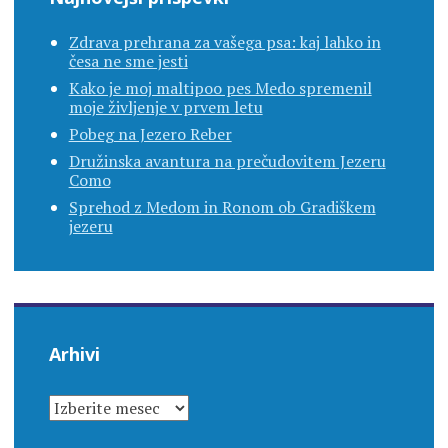
Zdrava prehrana za vašega psa: kaj lahko in
česa ne sme jesti
Kako je moj maltipoo pes Medo spremenil
moje življenje v prvem letu
Pobeg na Jezero Reber
Družinska avantura na prečudovitem Jezeru
Como
Sprehod z Medom in Ronom ob Gradiškem
jezeru
Arhivi
ARHIVI