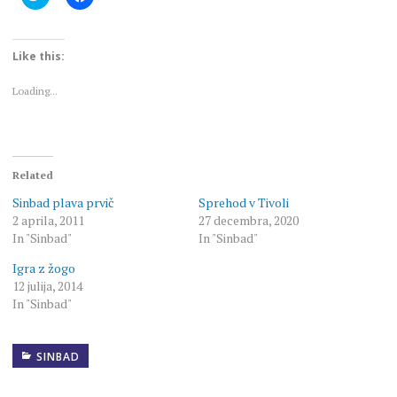
to
to
share
share
on
on
Twitter
Facebook
(Opens
(Opens
Like this:
in
in
new
new
window)
window)
Loading...
Related
Sinbad plava prvič
Sprehod v Tivoli
2 aprila, 2011
27 decembra, 2020
In "Sinbad"
In "Sinbad"
Igra z žogo
12 julija, 2014
In "Sinbad"
SINBAD