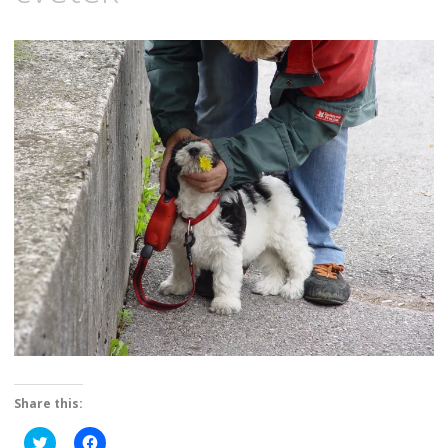
Share this:
Click
Click