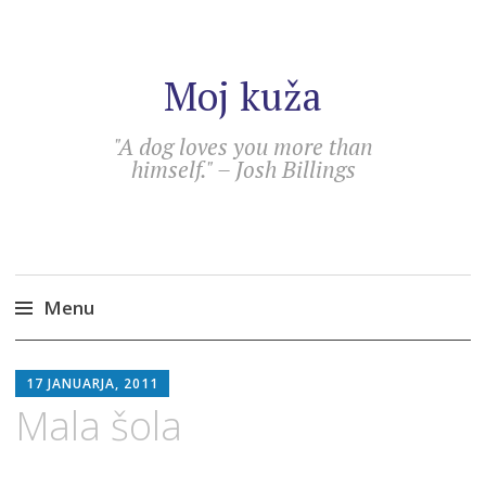
Moj kuža
"A dog loves you more than
himself." – Josh Billings
Menu
Skip
SEBASTIAN
to
17 JANUARJA, 2011
content
Mala šola