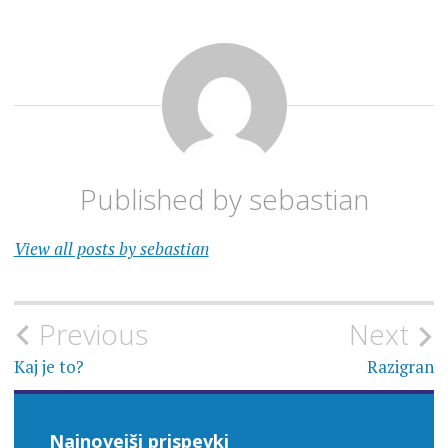
Published by
sebastian
View all posts by sebastian
Navigacija
Previous
Next
prispevka
Kaj je to?
Razigran
Najnovejši prispevki