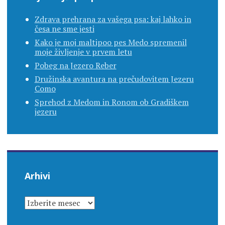
Zdrava prehrana za vašega psa: kaj lahko in
česa ne sme jesti
Kako je moj maltipoo pes Medo spremenil
moje življenje v prvem letu
Pobeg na Jezero Reber
Družinska avantura na prečudovitem Jezeru
Como
Sprehod z Medom in Ronom ob Gradiškem
jezeru
Arhivi
ARHIVI