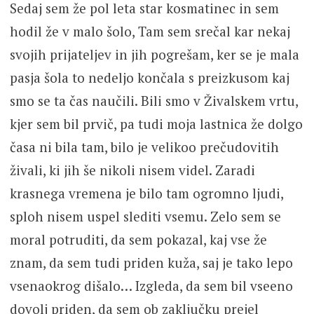
Sedaj sem že pol leta star kosmatinec in sem
hodil že v malo šolo, Tam sem srečal kar nekaj
svojih prijateljev in jih pogrešam, ker se je mala
pasja šola to nedeljo končala s preizkusom kaj
smo se ta čas naučili. Bili smo v Živalskem vrtu,
kjer sem bil prvič, pa tudi moja lastnica že dolgo
časa ni bila tam, bilo je velikoo prečudovitih
živali, ki jih še nikoli nisem videl. Zaradi
krasnega vremena je bilo tam ogromno ljudi,
sploh nisem uspel slediti vsemu. Zelo sem se
moral potruditi, da sem pokazal, kaj vse že
znam, da sem tudi priden kuža, saj je tako lepo
vsenaokrog dišalo… Izgleda, da sem bil vseeno
dovolj priden, da sem ob zaključku prejel