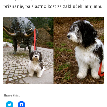
priznanje, pa slastno kost za zaključek, mnjjmm.
Share this:
Click
Click