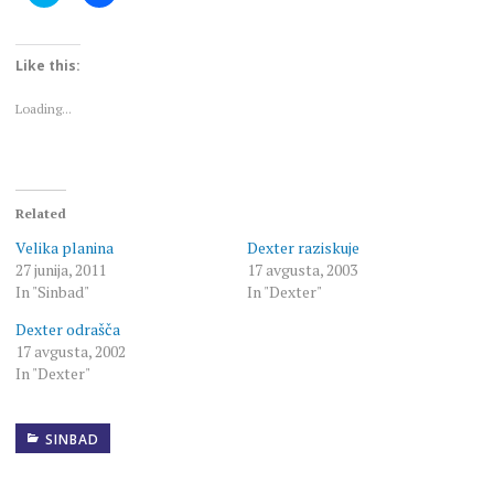
to
to
share
share
on
on
Twitter
Facebook
(Opens
(Opens
Like this:
in
in
new
new
window)
window)
Loading...
Related
Velika planina
Dexter raziskuje
27 junija, 2011
17 avgusta, 2003
In "Sinbad"
In "Dexter"
Dexter odrašča
17 avgusta, 2002
In "Dexter"
SINBAD