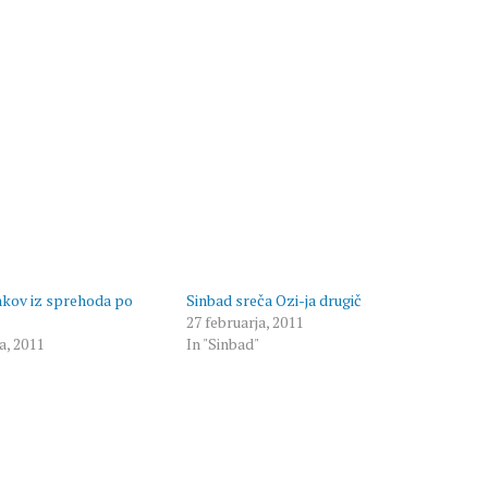
nkov iz sprehoda po
Sinbad sreča Ozi-ja drugič
27 februarja, 2011
a, 2011
In "Sinbad"