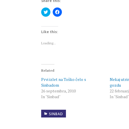
Share this:
Click
Click
to
to
share
share
on
on
Twitter
Facebook
(Opens
(Opens
Like this:
in
in
new
new
window)
window)
Loading...
Related
Prvi izlet na Toško čelo s
Nekaj utri
Sinbadom
gozdu
26 septembra, 2010
22 februarj
In "Sinbad"
In "Sinbad"
SINBAD