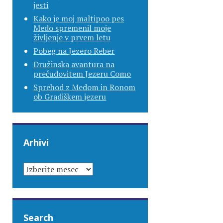
jesti
Kako je moj maltipoo pes
Medo spremenil moje
življenje v prvem letu
Pobeg na Jezero Reber
Družinska avantura na
prečudovitem Jezeru Como
Sprehod z Medom in Ronom
ob Gradiškem jezeru
Arhivi
ARHIVI
Search