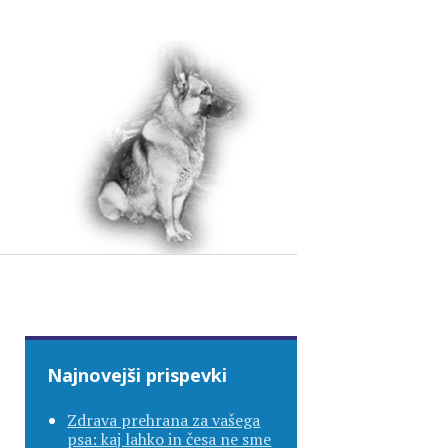
Najnovejši prispevki
Zdrava prehrana za vašega
psa: kaj lahko in česa ne sme