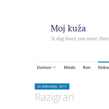
Moj kuža
"A dog loves you more than 
Skip
Domov
Medo
Ron
Sinba
to
content
SEBASTIAN
30 JANUARJA, 2011
Razigran