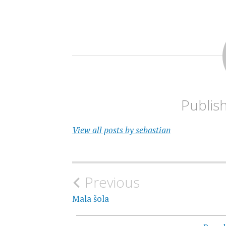
Publis
View all posts by sebastian
Navigacija
Previous
prispevka
Mala šola