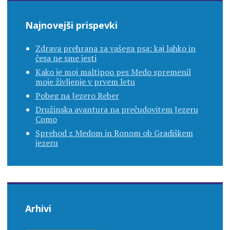
Najnovejši prispevki
Zdrava prehrana za vašega psa: kaj lahko in
česa ne sme jesti
Kako je moj maltipoo pes Medo spremenil
moje življenje v prvem letu
Pobeg na Jezero Reber
Družinska avantura na prečudovitem Jezeru
Como
Sprehod z Medom in Ronom ob Gradiškem
jezeru
Arhivi