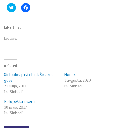
Click
Click
to
to
share
share
on
on
Twitter
Facebook
(Opens
(Opens
Like this:
in
in
new
new
window)
window)
Loading...
Related
Sinbadov prvi obisk Šmarne
Nanos
gore
1 avgusta, 2020
21 julija, 2011
In "Sinbad"
In "Sinbad"
Belopeška jezera
30 maja, 2017
In "Sinbad"