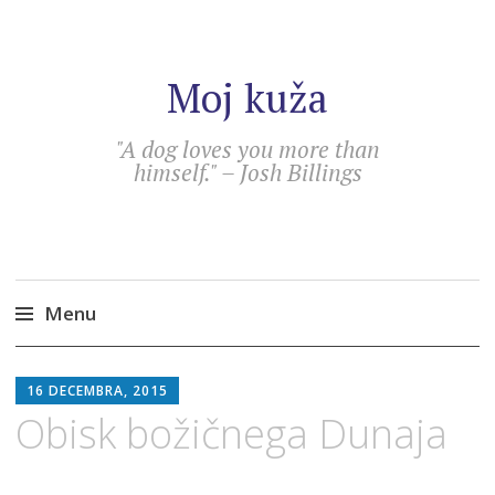
Moj kuža
"A dog loves you more than
himself." – Josh Billings
Menu
Skip
DARJA
to
16 DECEMBRA, 2015
content
Obisk božičnega Dunaja