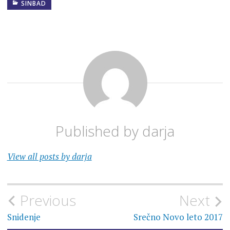
SINBAD
Published by
darja
View all posts by darja
Navigacija
Previous
Next
prispevka
Snidenje
Srečno Novo leto 2017