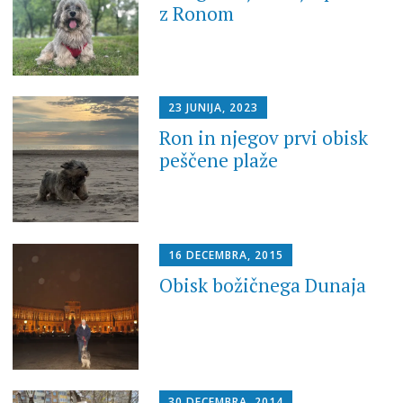
z Ronom
23 JUNIJA, 2023
Ron in njegov prvi obisk
peščene plaže
16 DECEMBRA, 2015
Obisk božičnega Dunaja
30 DECEMBRA, 2014