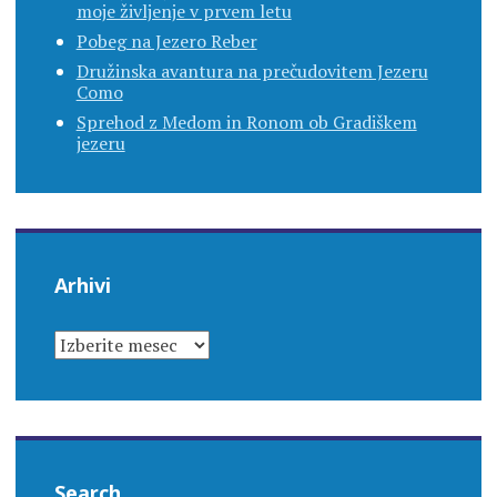
moje življenje v prvem letu
Pobeg na Jezero Reber
Družinska avantura na prečudovitem Jezeru
Como
Sprehod z Medom in Ronom ob Gradiškem
jezeru
Arhivi
ARHIVI
Search