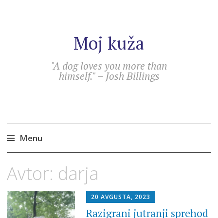
Moj kuža
"A dog loves you more than
himself." – Josh Billings
Menu
Skip
Avtor:
darja
to
content
20 AVGUSTA, 2023
Razigrani jutranji sprehod