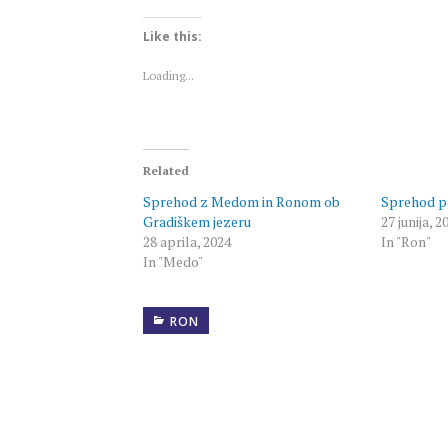
on
on
Twitter
Facebook
(Opens
(Opens
Like this:
in
in
new
new
window)
window)
Loading...
Related
Sprehod z Medom in Ronom ob
Sprehod p
Gradiškem jezeru
27 junija, 2
28 aprila, 2024
In "Ron"
In "Medo"
RON