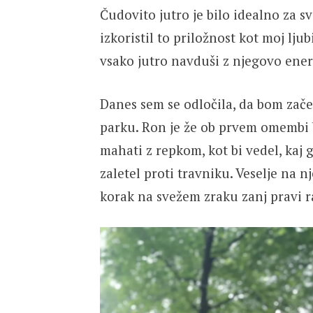
Čudovito jutro je bilo idealno za sv
izkoristil to priložnost kot moj lju
vsako jutro navduši z njegovo ener
Danes sem se odločila, da bom zač
parku. Ron je že ob prvem omembi b
mahati z repkom, kot bi vedel, kaj g
zaletel proti travniku. Veselje na n
korak na svežem zraku zanj pravi ra