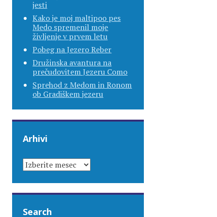
jesti
Kako je moj maltipoo pes
Medo spremenil moje
življenje v prvem letu
Pobeg na Jezero Reber
Družinska avantura na
prečudovitem Jezeru Como
Sprehod z Medom in Ronom
ob Gradiškem jezeru
Arhivi
ARHIVI
Search