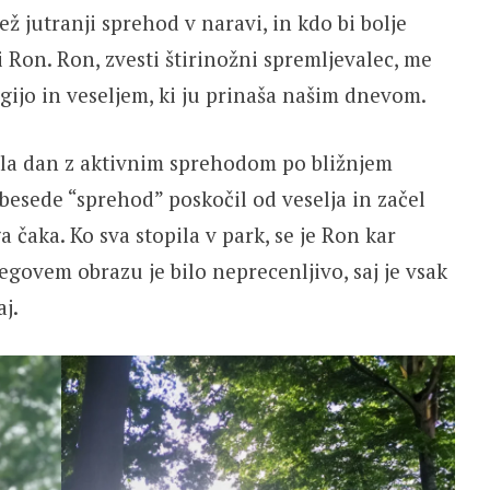
ež jutranji sprehod v naravi, in kdo bi bolje
bi Ron. Ron, zvesti štirinožni spremljevalec, me
gijo in veseljem, ki ju prinaša našim dnevom.
ela dan z aktivnim sprehodom po bližnjem
esede “sprehod” poskočil od veselja in začel
a čaka. Ko sva stopila v park, se je Ron kar
jegovem obrazu je bilo neprecenljivo, saj je vsak
j.