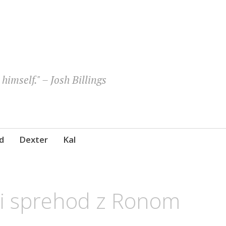
himself." – Josh Billings
d
Dexter
Kal
nji sprehod z Ronom