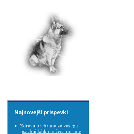
Najnovejši prispevki
Zdrava prehrana za vašega
psa: kaj lahko in česa ne sme