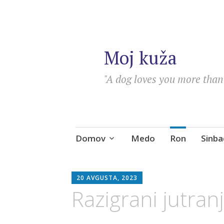
Moj kuža
"A dog loves you more than 
Skip
Domov
Medo
Ron
Sinba
to
content
DARJA
20 AVGUSTA, 2023
Razigrani jutra