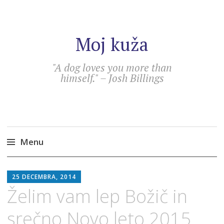
Moj kuža
"A dog loves you more than
himself." – Josh Billings
Menu
Skip
DARJA
to
25 DECEMBRA, 2014
content
Želim vam lep Božič in
srečno Novo leto 2015.