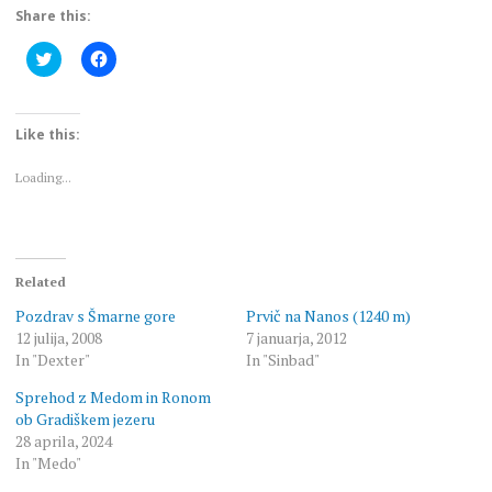
Share this:
Click
Click
to
to
share
share
on
on
Twitter
Facebook
(Opens
(Opens
Like this:
in
in
new
new
window)
window)
Loading...
Related
Pozdrav s Šmarne gore
Prvič na Nanos (1240 m)
12 julija, 2008
7 januarja, 2012
In "Dexter"
In "Sinbad"
Sprehod z Medom in Ronom
ob Gradiškem jezeru
28 aprila, 2024
In "Medo"