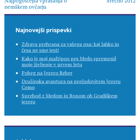
prispevka
Najpogostejša vprašanja o
Srečno 2012
nemškem ovčarju
Najnovejši prispevki
Zdrava prehrana za vašega psa: kaj lahko in
česa ne sme jesti
Kako je moj maltipoo pes Medo spremenil
moje življenje v prvem letu
Pobeg na Jezero Reber
Družinska avantura na prečudovitem Jezeru
Como
Sprehod z Medom in Ronom ob Gradiškem
jezeru