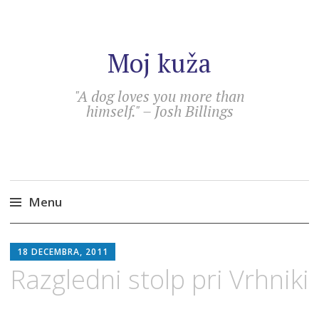
Moj kuža
"A dog loves you more than
himself." – Josh Billings
Menu
Skip
SEBASTIAN
to
18 DECEMBRA, 2011
content
Razgledni stolp pri Vrhniki