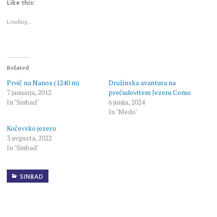
Like this:
in
in
new
new
window)
window)
Loading...
Related
Prvič na Nanos (1240 m)
Družinska avantura na
7 januarja, 2012
prečudovitem Jezeru Como
In "Sinbad"
6 junija, 2024
In "Medo"
Kočevsko jezero
3 avgusta, 2022
In "Sinbad"
SINBAD