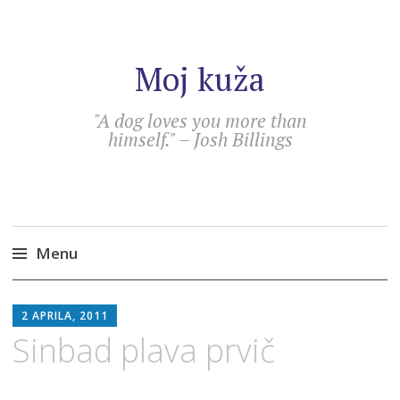
Moj kuža
"A dog loves you more than
himself." – Josh Billings
Menu
Skip
SEBASTIAN
to
2 APRILA, 2011
content
Sinbad plava prvič