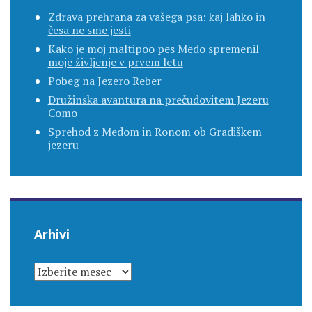
Zdrava prehrana za vašega psa: kaj lahko in
česa ne sme jesti
Kako je moj maltipoo pes Medo spremenil
moje življenje v prvem letu
Pobeg na Jezero Reber
Družinska avantura na prečudovitem Jezeru
Como
Sprehod z Medom in Ronom ob Gradiškem
jezeru
Arhivi
ARHIVI