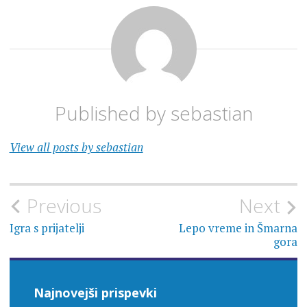
Published by
sebastian
View all posts by sebastian
Navigacija
Previous
Next
prispevka
Igra s prijatelji
Lepo vreme in Šmarna
gora
Najnovejši prispevki