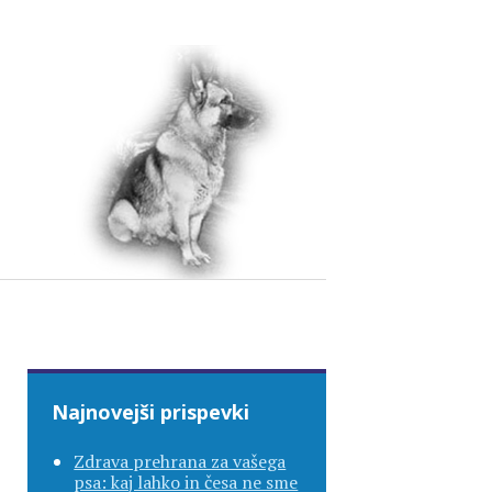
Najnovejši prispevki
Zdrava prehrana za vašega
psa: kaj lahko in česa ne sme