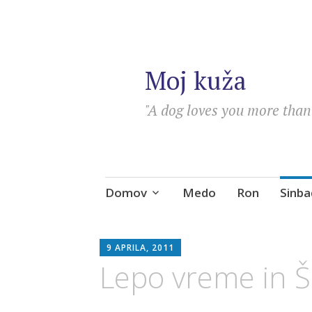
Moj kuža
"A dog loves you more than 
Skip
Domov
Medo
Ron
Sinba
to
content
SEBASTIAN
9 APRILA, 2011
Lepo vreme in 