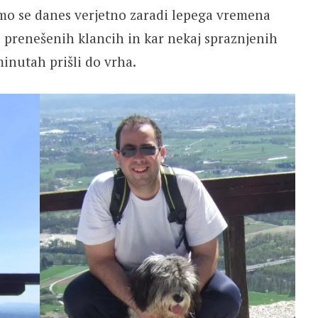
mo se danes verjetno zaradi lepega vremena
 prenešenih klancih in kar nekaj spraznjenih
inutah prišli do vrha.