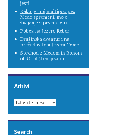
jesti
Kako je moj maltipoo pes
Medo spremenil moje
življenje v prvem letu
Pobeg na Jezero Reber
Družinska avantura na
prečudovitem Jezeru Como
Sprehod z Medom in Ronom
ob Gradiškem jezeru
Arhivi
ARHIVI
Search