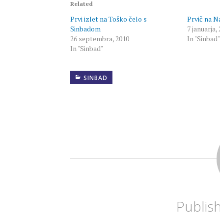
Related
Prvi izlet na Toško čelo s
Prvič na N
Sinbadom
7 januarja,
26 septembra, 2010
In "Sinbad"
In "Sinbad"
SINBAD
Publis