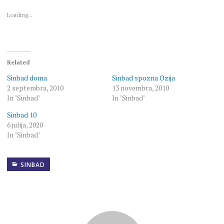
new
new
window)
window)
Loading...
Related
Sinbad doma
Sinbad spozna Ozija
2 septembra, 2010
13 novembra, 2010
In "Sinbad"
In "Sinbad"
Sinbad 10
6 julija, 2020
In "Sinbad"
SINBAD