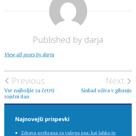
Published by
darja
View all posts by darja
Navigacija
Previous
Next
prispevka
Vse najboljše za četrti
Sinbad uživa v gibanju
rojstni dan
Najnovejši prispevki
Zdrava prehrana za vašega psa: kaj lahko in