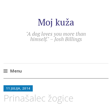
Moj kuža
"A dog loves you more than
himself." – Josh Billings
Menu
Skip
DARJA
to
11 JULIJA, 2014
content
Prinašalec žogice