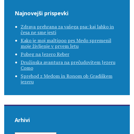
Najnovejši prispevki
Zdrava prehrana za vašega psa: kaj lahko in
česa ne sme jesti
Kako je moj maltipoo pes Medo spremenil
moje življenje v prvem letu
Pobeg na Jezero Reber
Družinska avantura na prečudovitem Jezeru
Como
Sprehod z Medom in Ronom ob Gradiškem
jezeru
Arhivi
ARHIVI