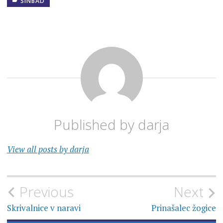
SINBAD
Published by
darja
View all posts by darja
Navigacija
Previous
Next
prispevka
Skrivalnice v naravi
Prinašalec žogice