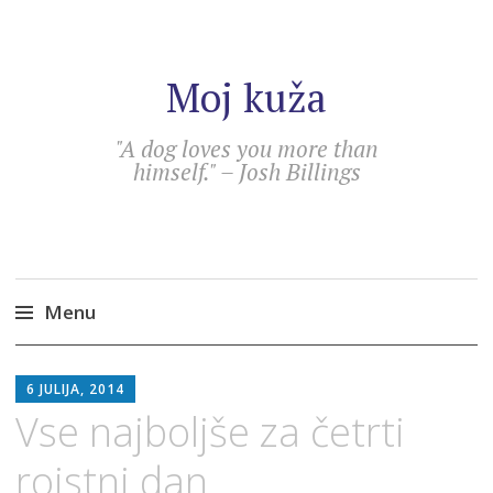
Moj kuža
"A dog loves you more than
himself." – Josh Billings
Menu
Skip
DARJA
to
6 JULIJA, 2014
content
Vse najboljše za četrti
rojstni dan