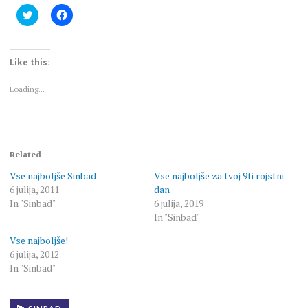
Click
Click
to
to
share
share
on
on
Twitter
Facebook
(Opens
(Opens
Like this:
in
in
new
new
window)
window)
Loading...
Related
Vse najboljše Sinbad
Vse najboljše za tvoj 9ti rojstni
6 julija, 2011
dan
In "Sinbad"
6 julija, 2019
In "Sinbad"
Vse najboljše!
6 julija, 2012
In "Sinbad"